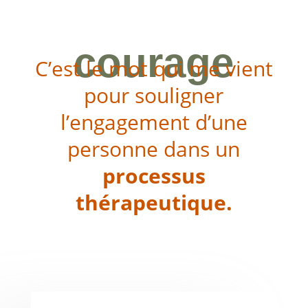
courage
C’est le mot qui me vient
pour souligner
l’engagement d’une
personne dans un
processus
thérapeutique.